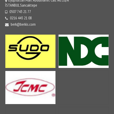
Hidrolik Ekipmanlar
İSTANBUL Sancaktepe
0507 743 21 77
Hidrolik Pompalar
0216 445 21 08
Valfler
berk@berkis.com
Bloklar
Cradle
Camrocker
Pistonlar
Conta Takımları
Set, Tekli
Yakıt Sistemi
Enjektör, Filtre
Soğutma Sistemi
Radyatör, Termostat