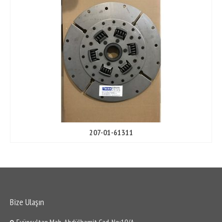
Gömlek
Yatak
Subap
Contalar
Şanzıman Ekipmanları
Pompalar
Kitler
207-01-61311
Diskler
Plate
Sensörler
Bize Ulaşın
Ring
Eyüpsultan Mah. Abdülhamit Cad. No:10/A