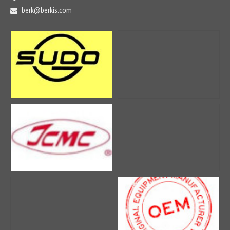
Hidrolik Ekipmanlar
berk@berkis.com
Hidrolik Pompalar
Valfler
Bloklar
Cradle
Camrocker
Pistonlar
Conta Takımları
Set, Tekli
Yakıt Sistemi
Enjektör, Filtre
Soğutma Sistemi
Radyatör, Termostat