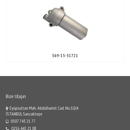
Gömlek
Yatak
Subap
Contalar
Şanzıman Ekipmanları
569-15-51721
Pompalar
Kitler
Diskler
Plate
Bize Ulaşın
Sensörler
Eyüpsultan Mah. Abdülhamit Cad. No:10/A
İSTANBUL Sancaktepe
Ring
0507 743 21 77
0216 445 21 08