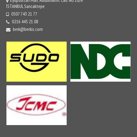
Hidrolik Ekipmanlar
İSTANBUL Sancaktepe
0507 743 21 77
Hidrolik Pompalar
0216 445 21 08
Valfler
berk@berkis.com
Bloklar
Cradle
Camrocker
Pistonlar
Conta Takımları
Set, Tekli
Yakıt Sistemi
Enjektör, Filtre
Soğutma Sistemi
Radyatör, Termostat