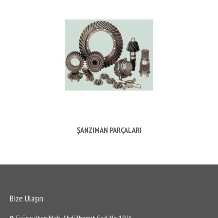
Gömlek
Yatak
Subap
Contalar
Şanzıman Ekipmanları
Pompalar
Kitler
ŞANZIMAN PARÇALARI
Diskler
Plate
Sensörler
Bize Ulaşın
Ring
Eyüpsultan Mah. Abdülhamit Cad. No:10/A