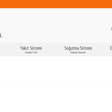
Yakıt Sistemi
Soğutma Sistemi
E
Enjektör, Filtre
Radyatör, Termostat
I