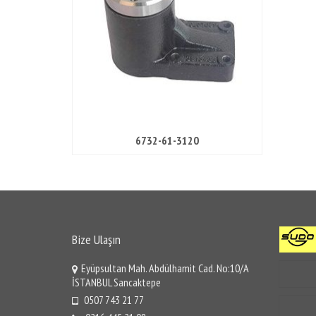
6732-61-3120
Bize Ulaşın
Eyüpsultan Mah. Abdülhamit Cad. No:10/A
İSTANBUL Sancaktepe
0507 743 21 77